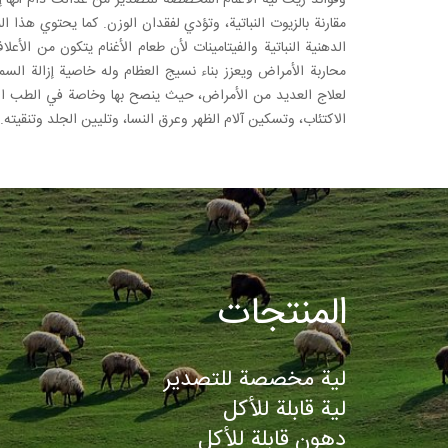
وفوائد زيت لية الأغنام المخصصة للتصدير من عدالت دام أنها
مقارنة بالزيوت النباتية، وتؤدي لفقدان الوزن. كما يحتوي هذا 
الدهنية النباتية والفيتامينات لأن طعام الأغنام يتكون من الأع
محاربة الأمراض ويعزز بناء نسيج العظام وله خاصية إزالة السم
لعلاج العديد من الأمراض، حيث ينصح بها وخاصة في الطب الشعب
الاكتئاب، وتسكين آلام الظهر وعرق النسا، وتليين الجلد وتنقيته.
المنتجات
لية مخصصة للتصدير
لية قابلة للأكل
دهون قابلة للأكل