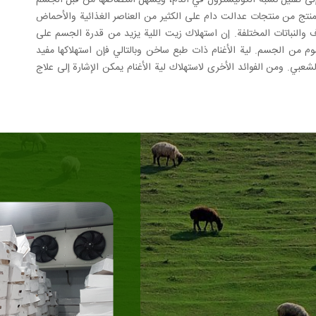
 إلى تقليل نسبة الكوليسترول في الدم، ويسهل امتصاصها من قبل الجسم
المنتج من منتجات عدالت دام على الكثير من العناصر الغذائية والأحماض
لاف والنباتات المختلفة. إن استهلاك زيت اللية يزيد من قدرة الجسم على
وم من الجسم. لية الأغنام ذات طبع ساخن وبالتالي فإن استهلاكها مفيد
ي. ومن الفوائد الأخرى لاستهلاك لية الأغنام يمكن الإشارة إلى علاج